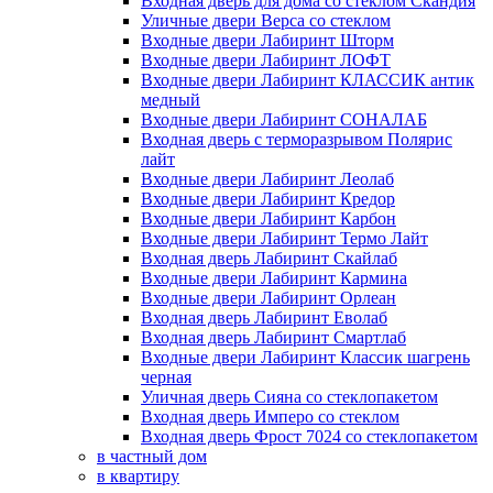
Входная дверь для дома со стеклом Скандия
Уличные двери Верса со стеклом
Входные двери Лабиринт Шторм
Входные двери Лабиринт ЛОФТ
Входные двери Лабиринт КЛАССИК антик
медный
Входные двери Лабиринт СОНАЛАБ
Входная дверь с терморазрывом Полярис
лайт
Входные двери Лабиринт Леолаб
Входные двери Лабиринт Кредор
Входные двери Лабиринт Карбон
Входные двери Лабиринт Термо Лайт
Входная дверь Лабиринт Скайлаб
Входные двери Лабиринт Кармина
Входные двери Лабиринт Орлеан
Входная дверь Лабиринт Еволаб
Входная дверь Лабиринт Смартлаб
Входные двери Лабиринт Классик шагрень
черная
Уличная дверь Сияна со стеклопакетом
Входная дверь Имперо со стеклом
Входная дверь Фрост 7024 со стеклопакетом
в частный дом
в квартиру