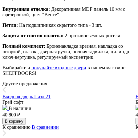
Внутренняя отделка:
Декоративная MDF панель 10 мм с
фрезеровкой, цвет "Венге"
Петли:
На подшипниках скрытого типа - 3 шт.
Защита от снятия полотна:
2 противосъемных ригеля
Полный комплект:
Броненакладка врезная, накладка со
шторкой, глазок , дверная ручка, ночная задвижка, цилиндр
ключ-вертушка, регулируемый эксцентрик.
Выбирайте и
покупайте входные двери
в нашем магазине
SHEFFDOORS!
Другие предложения
Входная дверь Пазл 21
В
Грей софт
Б
В наличии
40 800
₽
4
В корзину
К сравнению
В сравнении