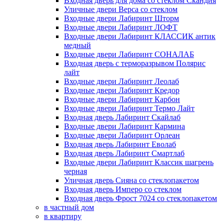
Входная дверь для дома со стеклом Скандия
Уличные двери Верса со стеклом
Входные двери Лабиринт Шторм
Входные двери Лабиринт ЛОФТ
Входные двери Лабиринт КЛАССИК антик
медный
Входные двери Лабиринт СОНАЛАБ
Входная дверь с терморазрывом Полярис
лайт
Входные двери Лабиринт Леолаб
Входные двери Лабиринт Кредор
Входные двери Лабиринт Карбон
Входные двери Лабиринт Термо Лайт
Входная дверь Лабиринт Скайлаб
Входные двери Лабиринт Кармина
Входные двери Лабиринт Орлеан
Входная дверь Лабиринт Еволаб
Входная дверь Лабиринт Смартлаб
Входные двери Лабиринт Классик шагрень
черная
Уличная дверь Сияна со стеклопакетом
Входная дверь Имперо со стеклом
Входная дверь Фрост 7024 со стеклопакетом
в частный дом
в квартиру