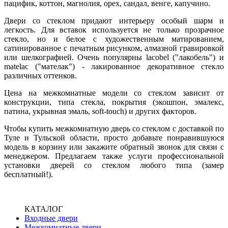
пацифик, коттон, магнолия, орех, сандал, венге, капучино.
Двери со стеклом придают интерьеру особый шарм и
легкость. Для вставок используется не только прозрачное
стекло, но и белое с художественным матированием,
сатинированное с печатным рисунком, алмазной гравировкой
или шелкографией. Очень популярны lacobel ("лакобель") и
matelac ("мателак") - лакированное декоративное стекло
различных оттенков.
Цена на межкомнатные модели со стеклом зависит от
конструкции, типа стекла, покрытия (экошпон, эмалекс,
патина, укрывная эмаль, soft-touch) и других факторов.
Чтобы купить межкомнатную дверь со стеклом с доставкой по
Туле и Тульской области, просто добавьте понравившуюся
модель в корзину или закажите обратный звонок для связи с
менеджером. Предлагаем также услуги профессиональной
установки дверей со стеклом любого типа (замер
бесплатный!).
КАТАЛОГ
Входные двери
Межкомнатные двери