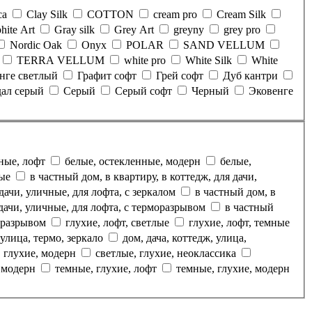
ca
Clay Silk
COTTON
cream pro
Cream Silk
hite Art
Gray silk
Grey Art
greyny
grey pro
Nordic Oak
Onyx
POLAR
SAND VELLUM
TERRA VELLUM
white pro
White Silk
White
нге светлый
Графит софт
Грей софт
Дуб кантри
дал серый
Серый
Серый софт
Черный
Эковенге
нные, лофт
белые, остекленные, модерн
белые,
ные
в частный дом, в квартиру, в коттедж, для дачи,
 дачи, уличные, для лофта, с зеркалом
в частный дом, в
 дачи, уличные, для лофта, с терморазрывом
в частный
моразрывом
глухие, лофт, светлые
глухие, лофт, темные
 улица, термо, зеркало
дом, дача, коттедж, улица,
, глухие, модерн
светлые, глухие, неоклассика
, модерн
темные, глухие, лофт
темные, глухие, модерн