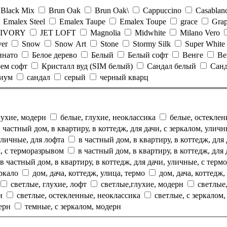
Black Mix
Brun Oak
Brun Oak\
Cappuccino
Casablan
Emalex Steel
Emalex Taupe
Emalex Toupe
grace
Grap
IVORY
JET LOFT
Magnolia
Midwhite
Milano Vero
ver
Snow
Snow Art
Stone
Stormy Silk
Super White
инато
Белое дерево
Белый
Белый софт
Венге
Ве
ем софт
Кристалл вуд (SIM белый)
Сандал белый
Сан
миум
сандал
серый
черный кварц
лухие, модерн
белые, глухие, неоклассика
белые, остекле
в частный дом, в квартиру, в коттедж, для дачи, с зеркалом, улич
 уличные, для лофта
в частный дом, в квартиру, в коттедж, для
ом, с терморазрывом
в частный дом, в квартиру, в коттедж, для
в частный дом, в квартиру, в коттедж, для дачи, уличные, с тер
еркало
дом, дача, коттедж, улица, термо
дом, дача, коттедж,
светлые, глухие, лофт
светлые,глухие, модерн
светлые
рн
светлые, остекленные, неоклассика
светлые, с зеркалом
дерн
темные, с зеркалом, модерн