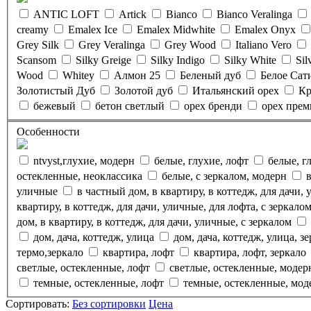
ANTIC LOFT
Artick
Bianco
Bianco Veralinga
creamy
Emalex Ice
Emalex Midwhite
Emalex Onyx
Grey Silk
Grey Veralinga
Grey Wood
Italiano Vero
Scansom
Silky Greige
Silky Indigo
Silky White
Sil
Wood
Whitey
Алмон 25
Беленый дуб
Белое Сат
Золотистый Дуб
Золотой дуб
Итальянский орех
Кр
бежевый
бетон светлый
орех бренди
орех пре
Особенности
ntvyst,глухие, модерн
белые, глухие, лофт
белые, г
остекленные, неоклассика
белые, с зеркалом, модерн
уличные
в частный дом, в квартиру, в коттедж, для дачи,
квартиру, в коттедж, для дачи, уличные, для лофта, с зеркал
дом, в квартиру, в коттедж, для дачи, уличные, с зеркалом
дом, дача, коттедж, улица
дом, дача, коттедж, улица, з
термо,зеркало
квартира, лофт
квартира, лофт, зеркало
светлые, остекленные, лофт
светлые, остекленные, моде
темные, остекленные, лофт
темные, остекленные, мо
Сортировать:
Без сортировки
Цена