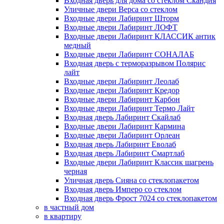
Входная дверь для дома со стеклом Скандия
Уличные двери Верса со стеклом
Входные двери Лабиринт Шторм
Входные двери Лабиринт ЛОФТ
Входные двери Лабиринт КЛАССИК антик
медный
Входные двери Лабиринт СОНАЛАБ
Входная дверь с терморазрывом Полярис
лайт
Входные двери Лабиринт Леолаб
Входные двери Лабиринт Кредор
Входные двери Лабиринт Карбон
Входные двери Лабиринт Термо Лайт
Входная дверь Лабиринт Скайлаб
Входные двери Лабиринт Кармина
Входные двери Лабиринт Орлеан
Входная дверь Лабиринт Еволаб
Входная дверь Лабиринт Смартлаб
Входные двери Лабиринт Классик шагрень
черная
Уличная дверь Сияна со стеклопакетом
Входная дверь Имперо со стеклом
Входная дверь Фрост 7024 со стеклопакетом
в частный дом
в квартиру