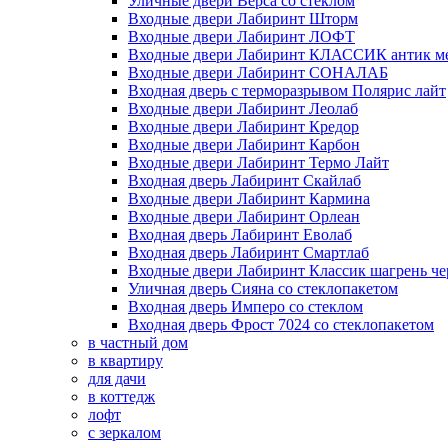
Уличные двери Верса со стеклом
Входные двери Лабиринт Шторм
Входные двери Лабиринт ЛОФТ
Входные двери Лабиринт КЛАССИК антик м
Входные двери Лабиринт СОНАЛАБ
Входная дверь с терморазрывом Полярис лайт
Входные двери Лабиринт Леолаб
Входные двери Лабиринт Кредор
Входные двери Лабиринт Карбон
Входные двери Лабиринт Термо Лайт
Входная дверь Лабиринт Скайлаб
Входные двери Лабиринт Кармина
Входные двери Лабиринт Орлеан
Входная дверь Лабиринт Еволаб
Входная дверь Лабиринт Смартлаб
Входные двери Лабиринт Классик шагрень че
Уличная дверь Сияна со стеклопакетом
Входная дверь Имперо со стеклом
Входная дверь Фрост 7024 со стеклопакетом
в частный дом
в квартиру
для дачи
в коттедж
лофт
с зеркалом