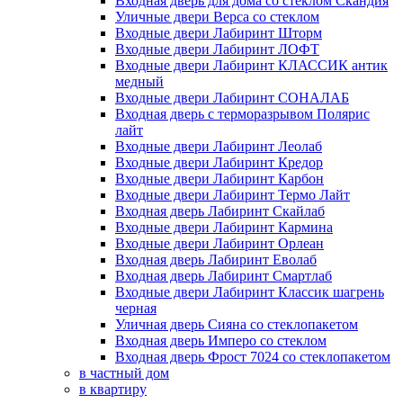
Входная дверь для дома со стеклом Скандия
Уличные двери Верса со стеклом
Входные двери Лабиринт Шторм
Входные двери Лабиринт ЛОФТ
Входные двери Лабиринт КЛАССИК антик
медный
Входные двери Лабиринт СОНАЛАБ
Входная дверь с терморазрывом Полярис
лайт
Входные двери Лабиринт Леолаб
Входные двери Лабиринт Кредор
Входные двери Лабиринт Карбон
Входные двери Лабиринт Термо Лайт
Входная дверь Лабиринт Скайлаб
Входные двери Лабиринт Кармина
Входные двери Лабиринт Орлеан
Входная дверь Лабиринт Еволаб
Входная дверь Лабиринт Смартлаб
Входные двери Лабиринт Классик шагрень
черная
Уличная дверь Сияна со стеклопакетом
Входная дверь Имперо со стеклом
Входная дверь Фрост 7024 со стеклопакетом
в частный дом
в квартиру