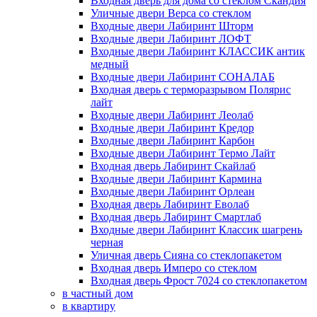
Входная дверь для дома со стеклом Скандия
Уличные двери Верса со стеклом
Входные двери Лабиринт Шторм
Входные двери Лабиринт ЛОФТ
Входные двери Лабиринт КЛАССИК антик
медный
Входные двери Лабиринт СОНАЛАБ
Входная дверь с терморазрывом Полярис
лайт
Входные двери Лабиринт Леолаб
Входные двери Лабиринт Кредор
Входные двери Лабиринт Карбон
Входные двери Лабиринт Термо Лайт
Входная дверь Лабиринт Скайлаб
Входные двери Лабиринт Кармина
Входные двери Лабиринт Орлеан
Входная дверь Лабиринт Еволаб
Входная дверь Лабиринт Смартлаб
Входные двери Лабиринт Классик шагрень
черная
Уличная дверь Сияна со стеклопакетом
Входная дверь Имперо со стеклом
Входная дверь Фрост 7024 со стеклопакетом
в частный дом
в квартиру