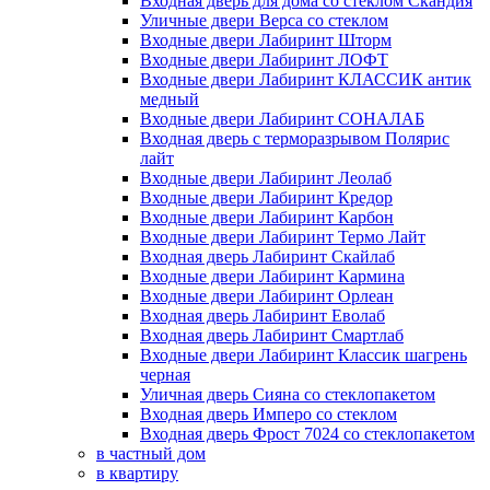
Входная дверь для дома со стеклом Скандия
Уличные двери Верса со стеклом
Входные двери Лабиринт Шторм
Входные двери Лабиринт ЛОФТ
Входные двери Лабиринт КЛАССИК антик
медный
Входные двери Лабиринт СОНАЛАБ
Входная дверь с терморазрывом Полярис
лайт
Входные двери Лабиринт Леолаб
Входные двери Лабиринт Кредор
Входные двери Лабиринт Карбон
Входные двери Лабиринт Термо Лайт
Входная дверь Лабиринт Скайлаб
Входные двери Лабиринт Кармина
Входные двери Лабиринт Орлеан
Входная дверь Лабиринт Еволаб
Входная дверь Лабиринт Смартлаб
Входные двери Лабиринт Классик шагрень
черная
Уличная дверь Сияна со стеклопакетом
Входная дверь Имперо со стеклом
Входная дверь Фрост 7024 со стеклопакетом
в частный дом
в квартиру