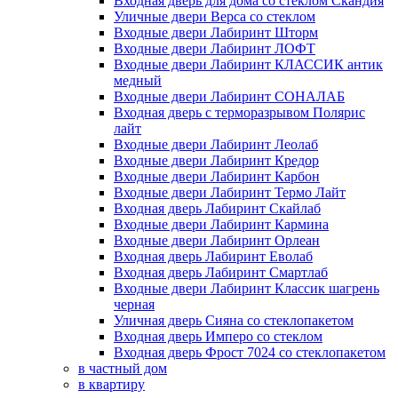
Входная дверь для дома со стеклом Скандия
Уличные двери Верса со стеклом
Входные двери Лабиринт Шторм
Входные двери Лабиринт ЛОФТ
Входные двери Лабиринт КЛАССИК антик
медный
Входные двери Лабиринт СОНАЛАБ
Входная дверь с терморазрывом Полярис
лайт
Входные двери Лабиринт Леолаб
Входные двери Лабиринт Кредор
Входные двери Лабиринт Карбон
Входные двери Лабиринт Термо Лайт
Входная дверь Лабиринт Скайлаб
Входные двери Лабиринт Кармина
Входные двери Лабиринт Орлеан
Входная дверь Лабиринт Еволаб
Входная дверь Лабиринт Смартлаб
Входные двери Лабиринт Классик шагрень
черная
Уличная дверь Сияна со стеклопакетом
Входная дверь Имперо со стеклом
Входная дверь Фрост 7024 со стеклопакетом
в частный дом
в квартиру