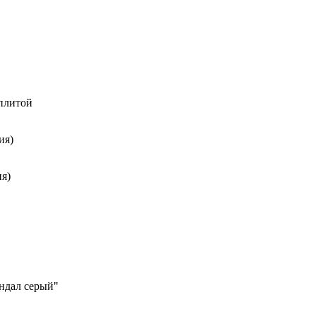
 плитой
ия)
я)
ндал серый"