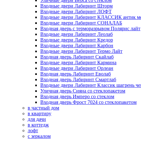
Уличные двери Верса со стеклом
Входные двери Лабиринт Шторм
Входные двери Лабиринт ЛОФТ
Входные двери Лабиринт КЛАССИК антик м
Входные двери Лабиринт СОНАЛАБ
Входная дверь с терморазрывом Полярис лайт
Входные двери Лабиринт Леолаб
Входные двери Лабиринт Кредор
Входные двери Лабиринт Карбон
Входные двери Лабиринт Термо Лайт
Входная дверь Лабиринт Скайлаб
Входные двери Лабиринт Кармина
Входные двери Лабиринт Орлеан
Входная дверь Лабиринт Еволаб
Входная дверь Лабиринт Смартлаб
Входные двери Лабиринт Классик шагрень че
Уличная дверь Сияна со стеклопакетом
Входная дверь Имперо со стеклом
Входная дверь Фрост 7024 со стеклопакетом
в частный дом
в квартиру
для дачи
в коттедж
лофт
с зеркалом