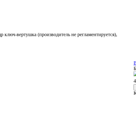
др ключ-вертушка (производитель не регламентируется),
В
Б
4