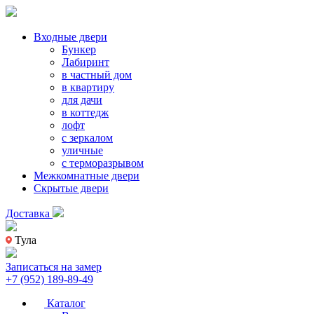
Входные двери
Бункер
Лабиринт
в частный дом
в квартиру
для дачи
в коттедж
лофт
с зеркалом
уличные
с терморазрывом
Межкомнатные двери
Скрытые двери
Доставка
Тула
Записаться на замер
+7 (952) 189-89-49
Каталог