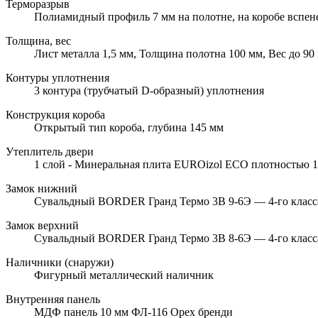
Терморазрыв
Полиамидный профиль 7 мм на полотне, на коробе вспе
Толщина, вес
Лист металла 1,5 мм, Толщина полотна 100 мм, Вес до 90 
Контуры уплотнения
3 контура (трубчатый D-образный) уплотнения
Конструкция короба
Открытый тип короба, глубина 145 мм
Утеплитель двери
1 слой - Минеральная плита EUROizol ECO плотностью 10
Замок нижний
Сувальдный BORDER Гранд Термо 3В 9-6Э — 4-го класса 
Замок верхний
Сувальдный BORDER Гранд Термо 3В 8-6Э — 4-го класса 
Наличники (снаружи)
Фигурный металлический наличник
Внутренняя панель
МДФ панель 10 мм ФЛ-116 Орех бренди