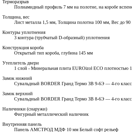
Терморазрыв
Полиамидный профиль 7 мм на полотне, на коробе вспе
Толщина, вес
Лист металла 1,5 мм, Толщина полотна 100 мм, Вес до 90 
Контуры уплотнения
3 контура (трубчатый D-образный) уплотнения
Конструкция короба
Открытый тип короба, глубина 145 мм
Утеплитель двери
1 слой - Минеральная плита EUROizol ECO плотностью 10
Замок нижний
Сувальдный BORDER Гранд Термо 3В 9-6Э — 4-го класса 
Замок верхний
Сувальдный BORDER Гранд Термо 3В 8-6Э — 4-го класса 
Наличники (снаружи)
Фигурный металлический наличник
Внутренняя панель
Панель АМСТРОД МДФ 10 мм Белый софт рельеф