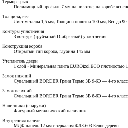
Терморазрыв
Полиамидный профиль 7 мм на полотне, на коробе вспе
Толщина, вес
Лист металла 1,5 мм, Толщина полотна 100 мм, Вес до 90 
Контуры уплотнения
3 контура (трубчатый D-образный) уплотнения
Конструкция короба
Открытый тип короба, глубина 145 мм
Утеплитель двери
1 слой - Минеральная плита EUROizol ECO плотностью 10
Замок нижний
Сувальдный BORDER Гранд Термо 3В 9-6Э — 4-го класса 
Замок верхний
Сувальдный BORDER Гранд Термо 3В 8-6Э — 4-го класса 
Наличники (снаружи)
Фигурный металлический наличник
Внутренняя панель
МДФ панель 12 мм с зеркалом ФЛЗ-603 Белое дерево