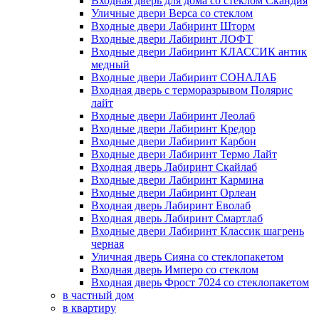
Входная дверь для дома со стеклом Скандия
Уличные двери Верса со стеклом
Входные двери Лабиринт Шторм
Входные двери Лабиринт ЛОФТ
Входные двери Лабиринт КЛАССИК антик
медный
Входные двери Лабиринт СОНАЛАБ
Входная дверь с терморазрывом Полярис
лайт
Входные двери Лабиринт Леолаб
Входные двери Лабиринт Кредор
Входные двери Лабиринт Карбон
Входные двери Лабиринт Термо Лайт
Входная дверь Лабиринт Скайлаб
Входные двери Лабиринт Кармина
Входные двери Лабиринт Орлеан
Входная дверь Лабиринт Еволаб
Входная дверь Лабиринт Смартлаб
Входные двери Лабиринт Классик шагрень
черная
Уличная дверь Сияна со стеклопакетом
Входная дверь Имперо со стеклом
Входная дверь Фрост 7024 со стеклопакетом
в частный дом
в квартиру