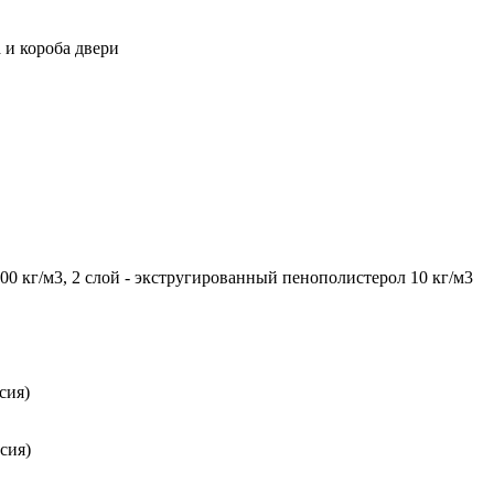
 и короба двери
0 кг/м3, 2 слой - экстругированный пенополистерол 10 кг/м3
сия)
сия)