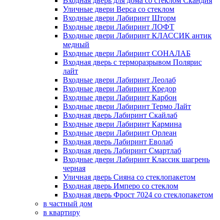
Входная дверь для дома со стеклом Скандия
Уличные двери Верса со стеклом
Входные двери Лабиринт Шторм
Входные двери Лабиринт ЛОФТ
Входные двери Лабиринт КЛАССИК антик
медный
Входные двери Лабиринт СОНАЛАБ
Входная дверь с терморазрывом Полярис
лайт
Входные двери Лабиринт Леолаб
Входные двери Лабиринт Кредор
Входные двери Лабиринт Карбон
Входные двери Лабиринт Термо Лайт
Входная дверь Лабиринт Скайлаб
Входные двери Лабиринт Кармина
Входные двери Лабиринт Орлеан
Входная дверь Лабиринт Еволаб
Входная дверь Лабиринт Смартлаб
Входные двери Лабиринт Классик шагрень
черная
Уличная дверь Сияна со стеклопакетом
Входная дверь Имперо со стеклом
Входная дверь Фрост 7024 со стеклопакетом
в частный дом
в квартиру