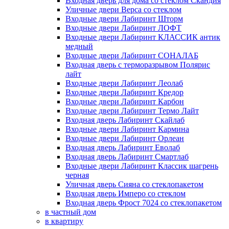
Входная дверь для дома со стеклом Скандия
Уличные двери Верса со стеклом
Входные двери Лабиринт Шторм
Входные двери Лабиринт ЛОФТ
Входные двери Лабиринт КЛАССИК антик
медный
Входные двери Лабиринт СОНАЛАБ
Входная дверь с терморазрывом Полярис
лайт
Входные двери Лабиринт Леолаб
Входные двери Лабиринт Кредор
Входные двери Лабиринт Карбон
Входные двери Лабиринт Термо Лайт
Входная дверь Лабиринт Скайлаб
Входные двери Лабиринт Кармина
Входные двери Лабиринт Орлеан
Входная дверь Лабиринт Еволаб
Входная дверь Лабиринт Смартлаб
Входные двери Лабиринт Классик шагрень
черная
Уличная дверь Сияна со стеклопакетом
Входная дверь Имперо со стеклом
Входная дверь Фрост 7024 со стеклопакетом
в частный дом
в квартиру