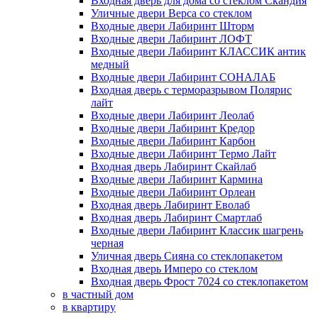
Входная дверь для дома со стеклом Скандия
Уличные двери Верса со стеклом
Входные двери Лабиринт Шторм
Входные двери Лабиринт ЛОФТ
Входные двери Лабиринт КЛАССИК антик
медный
Входные двери Лабиринт СОНАЛАБ
Входная дверь с терморазрывом Полярис
лайт
Входные двери Лабиринт Леолаб
Входные двери Лабиринт Кредор
Входные двери Лабиринт Карбон
Входные двери Лабиринт Термо Лайт
Входная дверь Лабиринт Скайлаб
Входные двери Лабиринт Кармина
Входные двери Лабиринт Орлеан
Входная дверь Лабиринт Еволаб
Входная дверь Лабиринт Смартлаб
Входные двери Лабиринт Классик шагрень
черная
Уличная дверь Сияна со стеклопакетом
Входная дверь Имперо со стеклом
Входная дверь Фрост 7024 со стеклопакетом
в частный дом
в квартиру