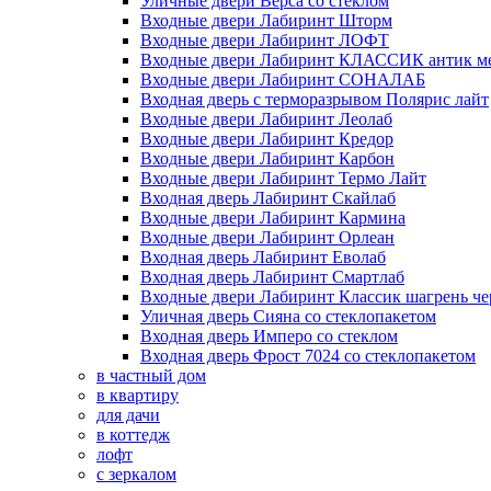
Уличные двери Верса со стеклом
Входные двери Лабиринт Шторм
Входные двери Лабиринт ЛОФТ
Входные двери Лабиринт КЛАССИК антик м
Входные двери Лабиринт СОНАЛАБ
Входная дверь с терморазрывом Полярис лайт
Входные двери Лабиринт Леолаб
Входные двери Лабиринт Кредор
Входные двери Лабиринт Карбон
Входные двери Лабиринт Термо Лайт
Входная дверь Лабиринт Скайлаб
Входные двери Лабиринт Кармина
Входные двери Лабиринт Орлеан
Входная дверь Лабиринт Еволаб
Входная дверь Лабиринт Смартлаб
Входные двери Лабиринт Классик шагрень че
Уличная дверь Сияна со стеклопакетом
Входная дверь Имперо со стеклом
Входная дверь Фрост 7024 со стеклопакетом
в частный дом
в квартиру
для дачи
в коттедж
лофт
с зеркалом