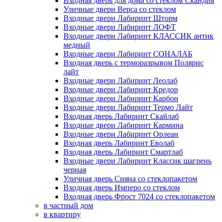
Входная дверь для дома со стеклом Скандия
Уличные двери Верса со стеклом
Входные двери Лабиринт Шторм
Входные двери Лабиринт ЛОФТ
Входные двери Лабиринт КЛАССИК антик
медный
Входные двери Лабиринт СОНАЛАБ
Входная дверь с терморазрывом Полярис
лайт
Входные двери Лабиринт Леолаб
Входные двери Лабиринт Кредор
Входные двери Лабиринт Карбон
Входные двери Лабиринт Термо Лайт
Входная дверь Лабиринт Скайлаб
Входные двери Лабиринт Кармина
Входные двери Лабиринт Орлеан
Входная дверь Лабиринт Еволаб
Входная дверь Лабиринт Смартлаб
Входные двери Лабиринт Классик шагрень
черная
Уличная дверь Сияна со стеклопакетом
Входная дверь Имперо со стеклом
Входная дверь Фрост 7024 со стеклопакетом
в частный дом
в квартиру