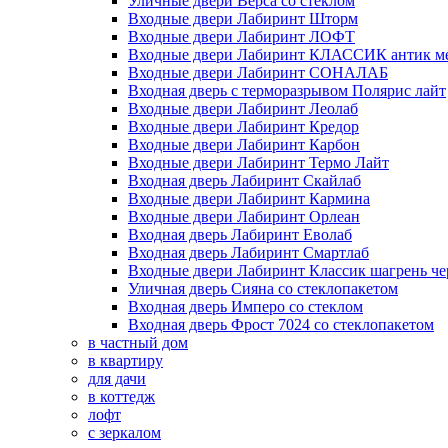
Уличные двери Верса со стеклом
Входные двери Лабиринт Шторм
Входные двери Лабиринт ЛОФТ
Входные двери Лабиринт КЛАССИК антик м
Входные двери Лабиринт СОНАЛАБ
Входная дверь с терморазрывом Полярис лайт
Входные двери Лабиринт Леолаб
Входные двери Лабиринт Кредор
Входные двери Лабиринт Карбон
Входные двери Лабиринт Термо Лайт
Входная дверь Лабиринт Скайлаб
Входные двери Лабиринт Кармина
Входные двери Лабиринт Орлеан
Входная дверь Лабиринт Еволаб
Входная дверь Лабиринт Смартлаб
Входные двери Лабиринт Классик шагрень че
Уличная дверь Сияна со стеклопакетом
Входная дверь Имперо со стеклом
Входная дверь Фрост 7024 со стеклопакетом
в частный дом
в квартиру
для дачи
в коттедж
лофт
с зеркалом