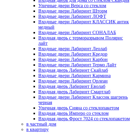
Входная дверь для дома со стеклом Скандия
Уличные двери Верса со стеклом
Входные двери Лабиринт Шторм
Входные двери Лабиринт ЛОФТ
Входные двери Лабиринт КЛАССИК антик
медный
Входные двери Лабиринт СОНАЛАБ
Входная дверь с терморазрывом Полярис
лайт
Входные двери Лабиринт Леолаб
Входные двери Лабиринт Кредор
Входные двери Лабиринт Карбон
Входные двери Лабиринт Термо Лайт
Входная дверь Лабиринт Скайлаб
Входные двери Лабиринт Кармина
Входные двери Лабиринт Орлеан
Входная дверь Лабиринт Еволаб
Входная дверь Лабиринт Смартлаб
Входные двери Лабиринт Классик шагрень
черная
Уличная дверь Сияна со стеклопакетом
Входная дверь Имперо со стеклом
Входная дверь Фрост 7024 со стеклопакетом
в частный дом
в квартиру