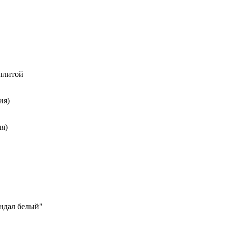
 плитой
ия)
я)
андал белый"