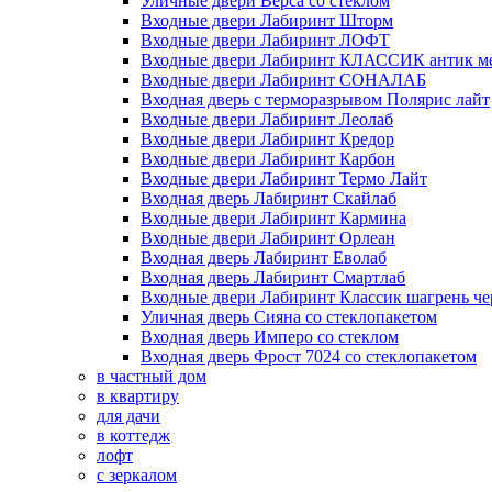
Уличные двери Верса со стеклом
Входные двери Лабиринт Шторм
Входные двери Лабиринт ЛОФТ
Входные двери Лабиринт КЛАССИК антик м
Входные двери Лабиринт СОНАЛАБ
Входная дверь с терморазрывом Полярис лайт
Входные двери Лабиринт Леолаб
Входные двери Лабиринт Кредор
Входные двери Лабиринт Карбон
Входные двери Лабиринт Термо Лайт
Входная дверь Лабиринт Скайлаб
Входные двери Лабиринт Кармина
Входные двери Лабиринт Орлеан
Входная дверь Лабиринт Еволаб
Входная дверь Лабиринт Смартлаб
Входные двери Лабиринт Классик шагрень че
Уличная дверь Сияна со стеклопакетом
Входная дверь Имперо со стеклом
Входная дверь Фрост 7024 со стеклопакетом
в частный дом
в квартиру
для дачи
в коттедж
лофт
с зеркалом