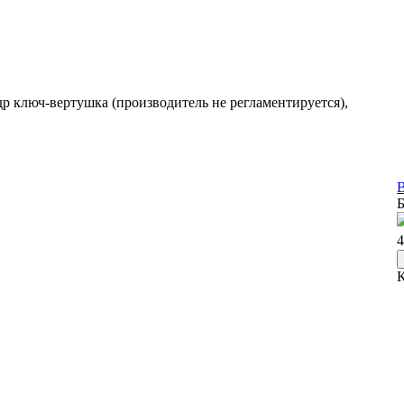
др ключ-вертушка (производитель не регламентируется),
В
Б
4