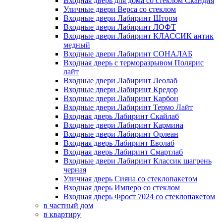
Входная дверь для дома со стеклом Скандия
Уличные двери Верса со стеклом
Входные двери Лабиринт Шторм
Входные двери Лабиринт ЛОФТ
Входные двери Лабиринт КЛАССИК антик
медный
Входные двери Лабиринт СОНАЛАБ
Входная дверь с терморазрывом Полярис
лайт
Входные двери Лабиринт Леолаб
Входные двери Лабиринт Кредор
Входные двери Лабиринт Карбон
Входные двери Лабиринт Термо Лайт
Входная дверь Лабиринт Скайлаб
Входные двери Лабиринт Кармина
Входные двери Лабиринт Орлеан
Входная дверь Лабиринт Еволаб
Входная дверь Лабиринт Смартлаб
Входные двери Лабиринт Классик шагрень
черная
Уличная дверь Сияна со стеклопакетом
Входная дверь Имперо со стеклом
Входная дверь Фрост 7024 со стеклопакетом
в частный дом
в квартиру