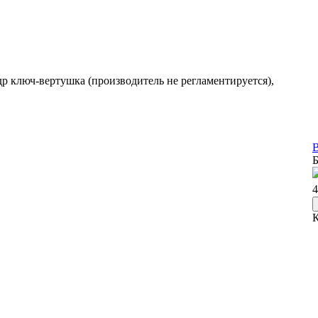
др ключ-вертушка (производитель не регламентируется),
В
Б
4