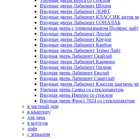
Уличные двери Верса со стеклом
Входные двери Лабиринт Шторм
Входные двери Лабиринт ЛОФТ
Входные двери Лабиринт КЛАССИК антик м
Входные двери Лабиринт СОНАЛАБ
Входная дверь с терморазрывом Полярис лайт
Входные двери Лабиринт Леолаб
Входные двери Лабиринт Кредор
Входные двери Лабиринт Карбон
Входные двери Лабиринт Термо Лайт
Входная дверь Лабиринт Скайлаб
Входные двери Лабиринт Кармина
Входные двери Лабиринт Орлеан
Входная дверь Лабиринт Еволаб
Входная дверь Лабиринт Смартлаб
Входные двери Лабиринт Классик шагрень че
Уличная дверь Сияна со стеклопакетом
Входная дверь Имперо со стеклом
Входная дверь Фрост 7024 со стеклопакетом
в частный дом
в квартиру
для дачи
в коттедж
лофт
с зеркалом