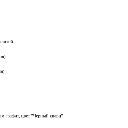
 плитой
ия)
я)
м графит, цвет "Черный кварц"