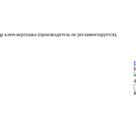
др ключ-вертушка (производитель не регламентируется),
В
Б
4