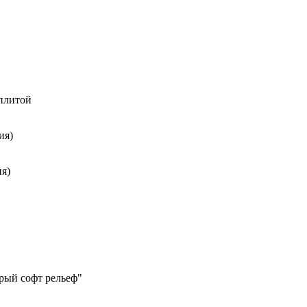
 плитой
ия)
я)
рый софт рельеф"