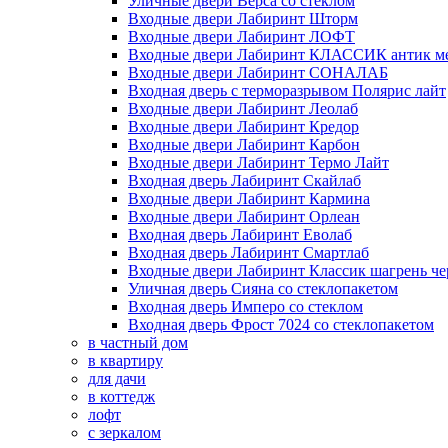
Уличные двери Верса со стеклом
Входные двери Лабиринт Шторм
Входные двери Лабиринт ЛОФТ
Входные двери Лабиринт КЛАССИК антик м
Входные двери Лабиринт СОНАЛАБ
Входная дверь с терморазрывом Полярис лайт
Входные двери Лабиринт Леолаб
Входные двери Лабиринт Кредор
Входные двери Лабиринт Карбон
Входные двери Лабиринт Термо Лайт
Входная дверь Лабиринт Скайлаб
Входные двери Лабиринт Кармина
Входные двери Лабиринт Орлеан
Входная дверь Лабиринт Еволаб
Входная дверь Лабиринт Смартлаб
Входные двери Лабиринт Классик шагрень че
Уличная дверь Сияна со стеклопакетом
Входная дверь Имперо со стеклом
Входная дверь Фрост 7024 со стеклопакетом
в частный дом
в квартиру
для дачи
в коттедж
лофт
с зеркалом