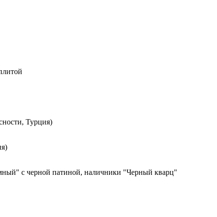
 плитой
сности, Турция)
я)
мный" с черной патиной, наличники "Черный кварц"