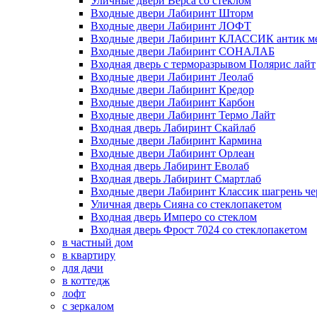
Уличные двери Верса со стеклом
Входные двери Лабиринт Шторм
Входные двери Лабиринт ЛОФТ
Входные двери Лабиринт КЛАССИК антик м
Входные двери Лабиринт СОНАЛАБ
Входная дверь с терморазрывом Полярис лайт
Входные двери Лабиринт Леолаб
Входные двери Лабиринт Кредор
Входные двери Лабиринт Карбон
Входные двери Лабиринт Термо Лайт
Входная дверь Лабиринт Скайлаб
Входные двери Лабиринт Кармина
Входные двери Лабиринт Орлеан
Входная дверь Лабиринт Еволаб
Входная дверь Лабиринт Смартлаб
Входные двери Лабиринт Классик шагрень че
Уличная дверь Сияна со стеклопакетом
Входная дверь Имперо со стеклом
Входная дверь Фрост 7024 со стеклопакетом
в частный дом
в квартиру
для дачи
в коттедж
лофт
с зеркалом