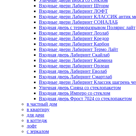
Уличные двери Верса со стеклом
Входные двери Лабиринт Шторм
Входные двери Лабиринт ЛОФТ
Входные двери Лабиринт КЛАССИК антик м
Входные двери Лабиринт СОНАЛАБ
Входная дверь с терморазрывом Полярис лайт
Входные двери Лабиринт Леолаб
Входные двери Лабиринт Кредор
Входные двери Лабиринт Карбон
Входные двери Лабиринт Термо Лайт
Входная дверь Лабиринт Скайлаб
Входные двери Лабиринт Кармина
Входные двери Лабиринт Орлеан
Входная дверь Лабиринт Еволаб
Входная дверь Лабиринт Смартлаб
Входные двери Лабиринт Классик шагрень че
Уличная дверь Сияна со стеклопакетом
Входная дверь Имперо со стеклом
Входная дверь Фрост 7024 со стеклопакетом
в частный дом
в квартиру
для дачи
в коттедж
лофт
с зеркалом