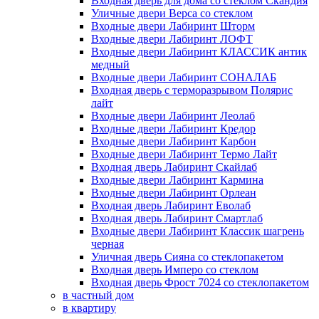
Входная дверь для дома со стеклом Скандия
Уличные двери Верса со стеклом
Входные двери Лабиринт Шторм
Входные двери Лабиринт ЛОФТ
Входные двери Лабиринт КЛАССИК антик
медный
Входные двери Лабиринт СОНАЛАБ
Входная дверь с терморазрывом Полярис
лайт
Входные двери Лабиринт Леолаб
Входные двери Лабиринт Кредор
Входные двери Лабиринт Карбон
Входные двери Лабиринт Термо Лайт
Входная дверь Лабиринт Скайлаб
Входные двери Лабиринт Кармина
Входные двери Лабиринт Орлеан
Входная дверь Лабиринт Еволаб
Входная дверь Лабиринт Смартлаб
Входные двери Лабиринт Классик шагрень
черная
Уличная дверь Сияна со стеклопакетом
Входная дверь Имперо со стеклом
Входная дверь Фрост 7024 со стеклопакетом
в частный дом
в квартиру