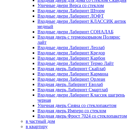
Входная дверь для дома со стеклом Скандия
Уличные двери Верса со стеклом
Входные двери Лабиринт Шторм
Входные двери Лабиринт ЛОФТ
Входные двери Лабиринт КЛАССИК антик
медный
Входные двери Лабиринт СОНАЛАБ
Входная дверь с терморазрывом Полярис
лайт
Входные двери Лабиринт Леолаб
Входные двери Лабиринт Кредор
Входные двери Лабиринт Карбон
Входные двери Лабиринт Термо Лайт
Входная дверь Лабиринт Скайлаб
Входные двери Лабиринт Кармина
Входные двери Лабиринт Орлеан
Входная дверь Лабиринт Еволаб
Входная дверь Лабиринт Смартлаб
Входные двери Лабиринт Классик шагрень
черная
Уличная дверь Сияна со стеклопакетом
Входная дверь Имперо со стеклом
Входная дверь Фрост 7024 со стеклопакетом
в частный дом
в квартиру