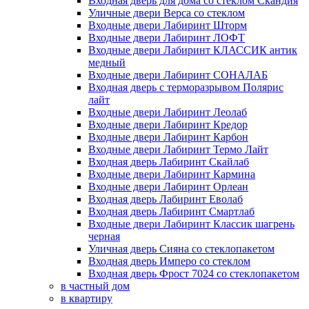
Входная дверь для дома со стеклом Скандия
Уличные двери Верса со стеклом
Входные двери Лабиринт Шторм
Входные двери Лабиринт ЛОФТ
Входные двери Лабиринт КЛАССИК антик
медный
Входные двери Лабиринт СОНАЛАБ
Входная дверь с терморазрывом Полярис
лайт
Входные двери Лабиринт Леолаб
Входные двери Лабиринт Кредор
Входные двери Лабиринт Карбон
Входные двери Лабиринт Термо Лайт
Входная дверь Лабиринт Скайлаб
Входные двери Лабиринт Кармина
Входные двери Лабиринт Орлеан
Входная дверь Лабиринт Еволаб
Входная дверь Лабиринт Смартлаб
Входные двери Лабиринт Классик шагрень
черная
Уличная дверь Сияна со стеклопакетом
Входная дверь Имперо со стеклом
Входная дверь Фрост 7024 со стеклопакетом
в частный дом
в квартиру