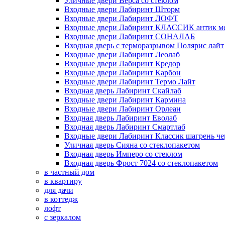
Уличные двери Верса со стеклом
Входные двери Лабиринт Шторм
Входные двери Лабиринт ЛОФТ
Входные двери Лабиринт КЛАССИК антик м
Входные двери Лабиринт СОНАЛАБ
Входная дверь с терморазрывом Полярис лайт
Входные двери Лабиринт Леолаб
Входные двери Лабиринт Кредор
Входные двери Лабиринт Карбон
Входные двери Лабиринт Термо Лайт
Входная дверь Лабиринт Скайлаб
Входные двери Лабиринт Кармина
Входные двери Лабиринт Орлеан
Входная дверь Лабиринт Еволаб
Входная дверь Лабиринт Смартлаб
Входные двери Лабиринт Классик шагрень че
Уличная дверь Сияна со стеклопакетом
Входная дверь Имперо со стеклом
Входная дверь Фрост 7024 со стеклопакетом
в частный дом
в квартиру
для дачи
в коттедж
лофт
с зеркалом