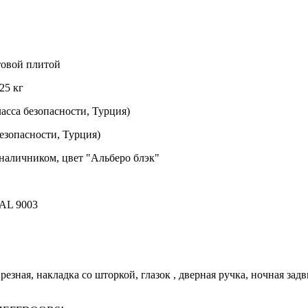
товой плитой
25 кг
сса безопасности, Турция)
езопасности, Турция)
наличником, цвет "Альберо блэк"
RAL 9003
езная, накладка со шторкой, глазок , дверная ручка, ночная за