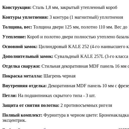
Конструкция:
Сталь 1,8 мм, закрытый утепленный короб
Контуры уплотнения:
3 контура (1 магнитный) уплотнения
Толщина, вес:
Толщина двери 125 мм, полотно 110 мм. Вес до 
Утепление:
Короб и полотно двери полностью утеплено базал
Основной замок:
Цилиндровый KALE 252 (4-го наивысшего кл
Дополнительный замок:
Сувальдный KALE 257L (3-го класса 
Отделка снаружи:
Стильная декоративная MDF панель 16 мм с
Покраска металла:
Шагрень черная
Внутренняя отделка:
Декоративная MDF панель 10 мм с фрезе
Петли:
На подшипниках скрытого типа - 3 шт.
Защита от снятия полотна:
2 противосъемных ригеля
Полный комплект:
Фурнитура в черном цвете: Броненакладка 
эксцентрик.