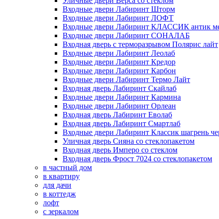
Уличные двери Верса со стеклом
Входные двери Лабиринт Шторм
Входные двери Лабиринт ЛОФТ
Входные двери Лабиринт КЛАССИК антик м
Входные двери Лабиринт СОНАЛАБ
Входная дверь с терморазрывом Полярис лайт
Входные двери Лабиринт Леолаб
Входные двери Лабиринт Кредор
Входные двери Лабиринт Карбон
Входные двери Лабиринт Термо Лайт
Входная дверь Лабиринт Скайлаб
Входные двери Лабиринт Кармина
Входные двери Лабиринт Орлеан
Входная дверь Лабиринт Еволаб
Входная дверь Лабиринт Смартлаб
Входные двери Лабиринт Классик шагрень че
Уличная дверь Сияна со стеклопакетом
Входная дверь Имперо со стеклом
Входная дверь Фрост 7024 со стеклопакетом
в частный дом
в квартиру
для дачи
в коттедж
лофт
с зеркалом