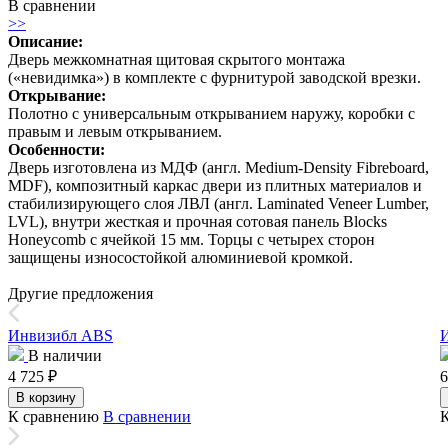
В сравнении
>>
Описание:
Дверь межкомнатная щитовая скрытого монтажа
(«невидимка») в комплекте с фурнитурой заводской врезки.
Открывание:
Полотно с универсальным открыванием наружу, коробки с
правым и левым открыванием.
Особенности:
Дверь изготовлена из МДФ (англ. Medium-Density Fibreboard,
MDF), композитный каркас двери из плитных материалов и
стабилизирующего слоя ЛВЛ (англ. Laminated Veneer Lumber,
LVL), внутри жесткая и прочная сотовая панель Blocks
Honeycomb с ячейкой 15 мм. Торцы с четырех сторон
защищены износостойкой алюминиевой кромкой.
Другие предложения
Инвизибл ABS
В наличии
4 725
₽
6
В корзину
К сравнению
В сравнении