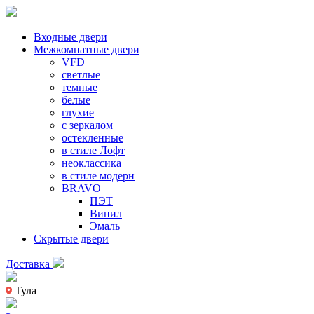
Входные двери
Межкомнатные двери
VFD
светлые
темные
белые
глухие
с зеркалом
остекленные
в стиле Лофт
неоклассика
в стиле модерн
BRAVO
ПЭТ
Винил
Эмаль
Скрытые двери
Доставка
Тула