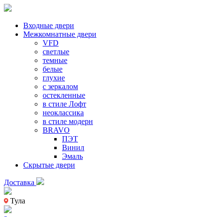
Входные двери
Межкомнатные двери
VFD
светлые
темные
белые
глухие
с зеркалом
остекленные
в стиле Лофт
неоклассика
в стиле модерн
BRAVO
ПЭТ
Винил
Эмаль
Скрытые двери
Доставка
Тула