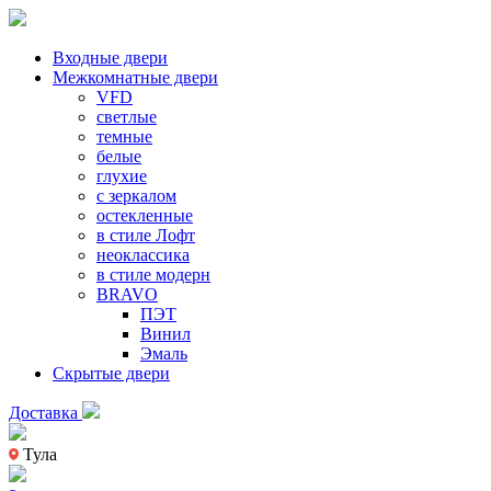
Входные двери
Межкомнатные двери
VFD
светлые
темные
белые
глухие
с зеркалом
остекленные
в стиле Лофт
неоклассика
в стиле модерн
BRAVO
ПЭТ
Винил
Эмаль
Скрытые двери
Доставка
Тула