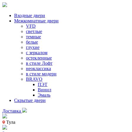
Входные двери
Межкомнатные двери
VFD
светлые
темные
белые
глухие
с зеркалом
остекленные
в стиле Лофт
неоклассика
в стиле модерн
BRAVO
ПЭТ
Винил
Эмаль
Скрытые двери
Доставка
Тула