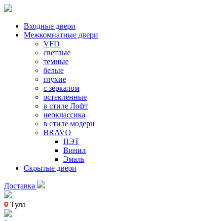
Входные двери
Межкомнатные двери
VFD
светлые
темные
белые
глухие
с зеркалом
остекленные
в стиле Лофт
неоклассика
в стиле модерн
BRAVO
ПЭТ
Винил
Эмаль
Скрытые двери
Доставка
Тула