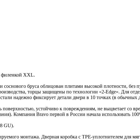
й филенкой XXL.
соснового бруса облицован плитами высокой плотности, без пус
роизводства, торцы защищены по технологии «2-Edge». Для отд
али надежно фиксирует детали двери в 10 точках (в обычных дв
поверхностью, устойчиво к повреждениям, не выцветает со врем
ания). Компания Bravo первой в России начала использовать 10
,8 GU).
ируемого монтажа. Дверная коробка с TPE-уплотнителем для мяг