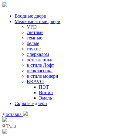
Входные двери
Межкомнатные двери
VFD
светлые
темные
белые
глухие
с зеркалом
остекленные
в стиле Лофт
неоклассика
в стиле модерн
BRAVO
ПЭТ
Винил
Эмаль
Скрытые двери
Доставка
Тула