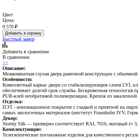
Цвет
Цена:
9 570
₽
Добавить в корзину
Быстрый замер
Добавить в сравнение
В сравнении
>>
Описание:
Межкомнатная глухая дверь рамочной конструкции с объемно
Особенности:
Композитный каркас двери со стабилизирующим слоем LVL или 
обеспечивает долгий срок службы. Бескромочная технология п
PUR-клей необратимой полимеризации. Крепеж из закаленной ст
Отделка:
ПЭТ - инновационное покрытие c гладкой и приятной на ощупь 
самых экологичных материалов (институт Fraunhofer IVV, Герм
Декор:
Stormy Silk — примерно соответствует RAL 7016, матовый (≈ 3
Комплектующие:
Телескопические погонажные изделия для качественного регул