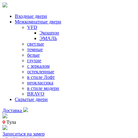
Входные двери
Межкомнатные двери
VFD
Экошпон
ЭМАЛЬ
светлые
темные
белые
глухие
с зеркалом
остекленные
в стиле Лофт
неоклассика
в стиле модерн
BRAVO
Скрытые двери
Доставка
Тула
Записаться на замер