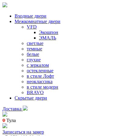
Входные двери
Межкомнатные двери
VFD
Экошпон
ЭМАЛЬ
светлые
темные
белые
глухие
с зеркалом
остекленные
в стиле Лофт
неоклассика
в стиле модерн
BRAVO
Скрытые двери
Доставка
Тула
Записаться на замер