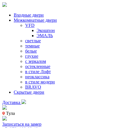
Входные двери
Межкомнатные двери
VFD
Экошпон
ЭМАЛЬ
светлые
темные
белые
глухие
с зеркалом
остекленные
в стиле Лофт
неоклассика
в стиле модерн
BRAVO
Скрытые двери
Доставка
Тула
Записаться на замер