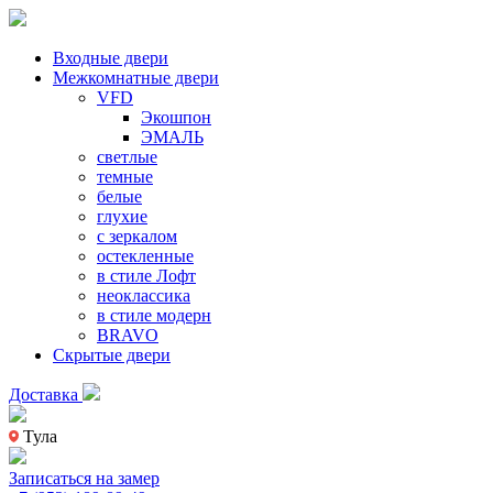
Входные двери
Межкомнатные двери
VFD
Экошпон
ЭМАЛЬ
светлые
темные
белые
глухие
с зеркалом
остекленные
в стиле Лофт
неоклассика
в стиле модерн
BRAVO
Скрытые двери
Доставка
Тула
Записаться на замер