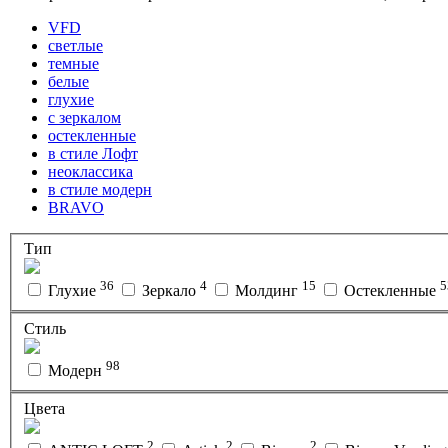
VFD
светлые
темные
белые
глухие
с зеркалом
остекленные
в стиле Лофт
неоклассика
в стиле модерн
BRAVO
Тип
36
4
15
5
Глухие
Зеркало
Молдинг
Остекленные
Стиль
98
Модерн
Цвета
2
2
2