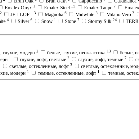
ga
Brun Oak
Brun Oak\
Cappuccino
Casablanca
1
15
7
Emalex Onyx
Emalex Steel
Emalex Taupe
Emale
2
3
6
3
2
JET LOFT
Magnolia
Midwhite
Milano Vero
4
6
1
7
24
hite
Silver
Snow
Stone
Stormy Silk
TER
2
13
, глухие, модерн
белые, глухие, неоклассика
белые, о
1
3
7
дерн
глухие, лофт, светлые
глухие, лофт, темные
с
0
3
светлые, остекленные, лофт
светлые, остекленные, мо
1
1
ухие, модерн
темные, остекленные, лофт
темные, осте