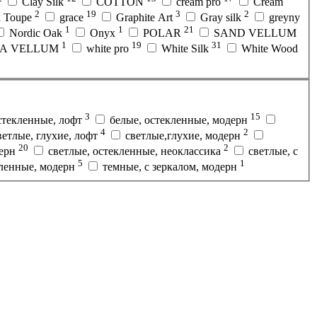
Clay Silk
COTTON
cream pro
Cream
2
19
3
2
x Toupe
grace
Graphite Art
Gray silk
greyny
1
1
21
Nordic Oak
Onyx
POLAR
SAND VELLUM
1
19
31
RA VELLUM
white pro
White Silk
White Wood
3
15
стекленные, лофт
белые, остекленные, модерн
4
2
ветлые, глухие, лофт
светлые,глухие, модерн
20
2
дерн
светлые, остекленные, неоклассика
светлые, с
5
1
кленные, модерн
темные, с зеркалом, модерн