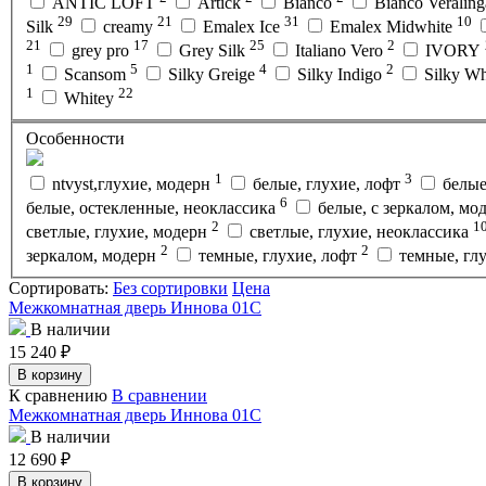
ANTIC LOFT
Artick
Bianco
Bianco Veralin
29
21
31
10
Silk
creamy
Emalex Ice
Emalex Midwhite
21
17
25
2
grey pro
Grey Silk
Italiano Vero
IVORY
1
5
4
2
Scansom
Silky Greige
Silky Indigo
Silky W
1
22
Whitey
Особенности
1
3
ntvyst,глухие, модерн
белые, глухие, лофт
белые
6
белые, остекленные, неоклассика
белые, с зеркалом, мо
2
1
светлые, глухие, модерн
светлые, глухие, неоклассика
2
2
зеркалом, модерн
темные, глухие, лофт
темные, гл
Сортировать:
Без сортировки
Цена
Межкомнатная дверь Иннова 01С
В наличии
15 240
₽
В корзину
К сравнению
В сравнении
Межкомнатная дверь Иннова 01С
В наличии
12 690
₽
В корзину