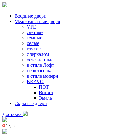
Входные двери
Межкомнатные двери
VFD
светлые
темные
белые
глухие
с зеркалом
остекленные
в стиле Лофт
неоклассика
в стиле модерн
BRAVO
ПЭТ
Винил
Эмаль
Скрытые двери
Доставка
Тула