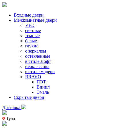
Входные двери
Межкомнатные двери
VFD
светлые
темные
белые
глухие
с зеркалом
остекленные
в стиле Лофт
неоклассика
в стиле модерн
BRAVO
ПЭТ
Винил
Эмаль
Скрытые двери
Доставка
Тула