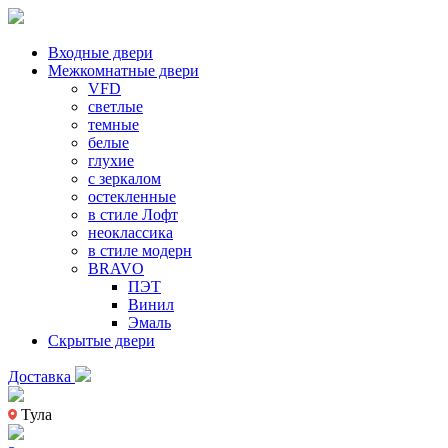
Входные двери
Межкомнатные двери
VFD
светлые
темные
белые
глухие
с зеркалом
остекленные
в стиле Лофт
неоклассика
в стиле модерн
BRAVO
ПЭТ
Винил
Эмаль
Скрытые двери
Доставка
Тула